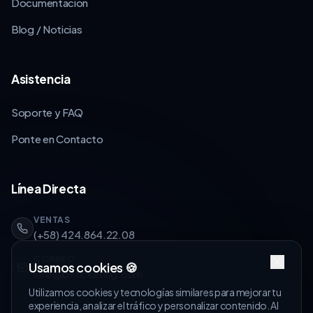
Documentación
Blog / Noticias
Asistencia
Soporte y FAQ
Ponte en Contacto
Línea Directa
VENTAS
(+58) 424.864.22.08
CORREO
Usamos cookies 🍪
info@b9ticketing.com
¡Empecemos!
Utilizamos cookies y tecnologías similares para mejorar tu
experiencia, analizar el tráfico y personalizar contenido. Al
¿Ya tienes cuenta?
Inicia Sesión