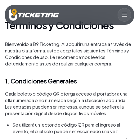
Términos y Condiciones
Inicio
Servicios
Bienvenido a B9 Ticketing. Al adquirir una entrada a través de
Eventos
nuestra plataforma, usted acepta los siguientes Términos y
Condiciones de uso. Le recomendamos leerlos
Organizadores
detenidamente antes de realizar cualquier compra.
Blog
FAQ
1. Condiciones Generales
Cada boleto o código QR otorga acceso al portador a una
silla numerada o no numerada según la ubicación adquirida.
Las entradas pueden ser impresas, aunque se prefiere la
presentación digital desde dispositivos móviles.
Se utilizará un lector de código QR para el ingreso al
evento, el cual solo puede ser escaneado una vez.